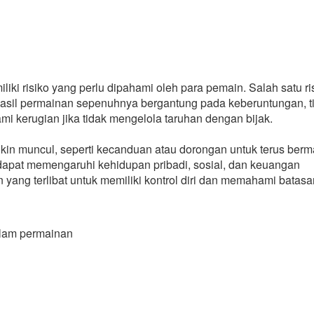
liki risiko yang perlu dipahami oleh para pemain. Salah satu ri
 hasil permainan sepenuhnya bergantung pada keberuntungan, t
 kerugian jika tidak mengelola taruhan dengan bijak.
gkin muncul, seperti kecanduan atau dorongan untuk terus berm
dapat memengaruhi kehidupan pribadi, sosial, dan keuangan
n yang terlibat untuk memiliki kontrol diri dan memahami batas
alam permainan