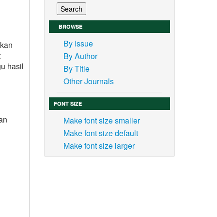
BROWSE
By Issue
akan
t
By Author
u hasil
By Title
Other Journals
FONT SIZE
an
Make font size smaller
Make font size default
Make font size larger