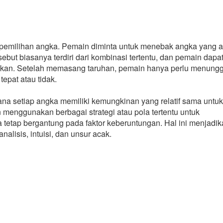
pemilihan angka. Pemain diminta untuk menebak angka yang 
but biasanya terdiri dari kombinasi tertentu, dan pemain dapa
iakan. Setelah memasang taruhan, pemain hanya perlu menungg
epat atau tidak.
ana setiap angka memiliki kemungkinan yang relatif sama untuk
menggunakan berbagai strategi atau pola tertentu untuk
tetap bergantung pada faktor keberuntungan. Hal ini menjadik
lisis, intuisi, dan unsur acak.