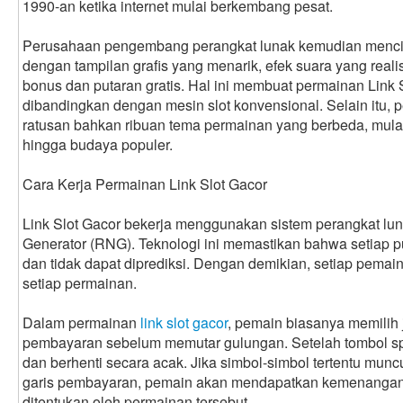
1990-an ketika internet mulai berkembang pesat.
Perusahaan pengembang perangkat lunak kemudian mencipt
dengan tampilan grafis yang menarik, efek suara yang realisti
bonus dan putaran gratis. Hal ini membuat permainan Link
dibandingkan dengan mesin slot konvensional. Selain itu, 
ratusan bahkan ribuan tema permainan yang berbeda, mulai 
hingga budaya populer.
Cara Kerja Permainan Link Slot Gacor
Link Slot Gacor bekerja menggunakan sistem perangkat l
Generator (RNG). Teknologi ini memastikan bahwa setiap p
dan tidak dapat diprediksi. Dengan demikian, setiap pema
setiap permainan.
Dalam permainan
link slot gacor
, pemain biasanya memilih 
pembayaran sebelum memutar gulungan. Setelah tombol spi
dan berhenti secara acak. Jika simbol-simbol tertentu mun
garis pembayaran, pemain akan mendapatkan kemenangan s
ditentukan oleh permainan tersebut.