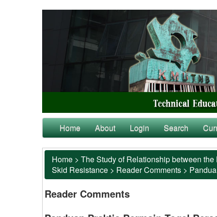
Home
About
Login
Search
Cur
Home
>
The Study of Relationship between the 
Skid Resistance
>
Reader Comments
>
Panduan
Reader Comments