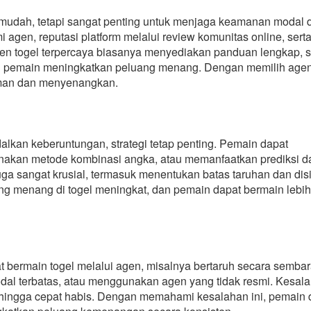
 mudah, tetapi sangat penting untuk menjaga keamanan modal 
 agen, reputasi platform melalui review komunitas online, sert
gen togel terpercaya biasanya menyediakan panduan lengkap, st
ntu pemain meningkatkan peluang menang. Dengan memilih age
aman dan menyenangkan.
kan keberuntungan, strategi tetap penting. Pemain dapat
akan metode kombinasi angka, atau memanfaatkan prediksi da
uga sangat krusial, termasuk menentukan batas taruhan dan disi
ang menang di togel meningkat, dan pemain dapat bermain lebi
bermain togel melalui agen, misalnya bertaruh secara semba
dal terbatas, atau menggunakan agen yang tidak resmi. Kesala
ehingga cepat habis. Dengan memahami kesalahan ini, pemain 