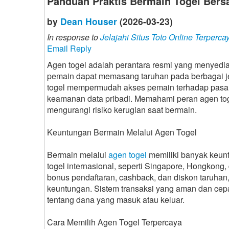
Panduan Praktis Bermain Togel Ber
by
Dean Houser
(2026-03-23)
In response to
Jelajahi Situs Toto Online Terperca
Email Reply
Agen togel adalah perantara resmi yang menyediak
pemain dapat memasang taruhan pada berbagai je
togel mempermudah akses pemain terhadap pasara
keamanan data pribadi. Memahami peran agen toge
mengurangi risiko kerugian saat bermain.
Keuntungan Bermain Melalui Agen Togel
Bermain melalui
agen togel
memiliki banyak keun
togel internasional, seperti Singapore, Hongkong,
bonus pendaftaran, cashback, dan diskon taruhan
keuntungan. Sistem transaksi yang aman dan cepat
tentang dana yang masuk atau keluar.
Cara Memilih Agen Togel Terpercaya