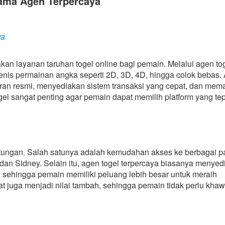
sama Agen Terpercaya
ya
an layanan taruhan togel online bagi pemain. Melalui agen tog
nis permainan angka seperti 2D, 3D, 4D, hingga colok bebas.
n resmi, menyediakan sistem transaksi yang cepat, dan mema
l sangat penting agar pemain dapat memilih platform yang te
tungan. Salah satunya adalah kemudahan akses ke berbagai p
 dan Sidney. Selain itu, agen togel terpercaya biasanya menye
, sehingga pemain memiliki peluang lebih besar untuk meraih
 juga menjadi nilai tambah, sehingga pemain tidak perlu khawa