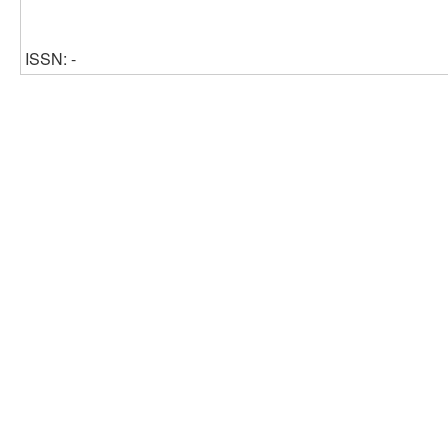
ISSN: -