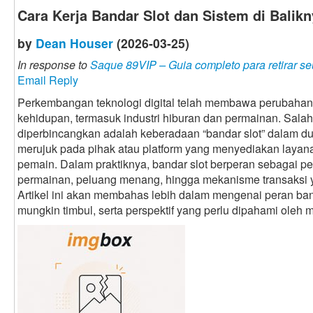
Cara Kerja Bandar Slot dan Sistem di Balik
by
Dean Houser
(2026-03-25)
In response to
Saque 89VIP – Guia completo para retirar se
Email Reply
Perkembangan teknologi digital telah membawa perubahan
kehidupan, termasuk industri hiburan dan permainan. Sal
diperbincangkan adalah keberadaan “bandar slot” dalam dunia
merujuk pada pihak atau platform yang menyediakan layan
pemain. Dalam praktiknya, bandar slot berperan sebagai p
permainan, peluang menang, hingga mekanisme transaksi 
Artikel ini akan membahas lebih dalam mengenai peran banda
mungkin timbul, serta perspektif yang perlu dipahami oleh 