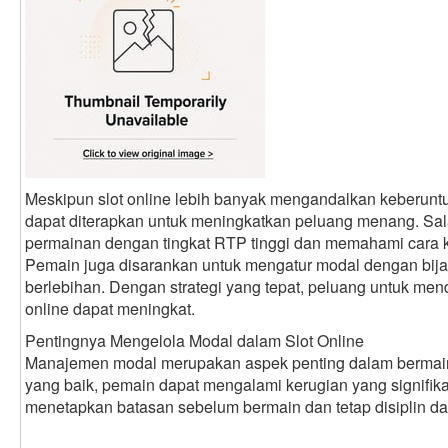
Meskipun slot online lebih banyak mengandalkan keberuntu
dapat diterapkan untuk meningkatkan peluang menang. Sal
permainan dengan tingkat RTP tinggi dan memahami cara ker
Pemain juga disarankan untuk mengatur modal dengan bija
berlebihan. Dengan strategi yang tepat, peluang untuk m
online dapat meningkat.
Pentingnya Mengelola Modal dalam Slot Online
Manajemen modal merupakan aspek penting dalam bermain 
yang baik, pemain dapat mengalami kerugian yang signifikan
menetapkan batasan sebelum bermain dan tetap disiplin da