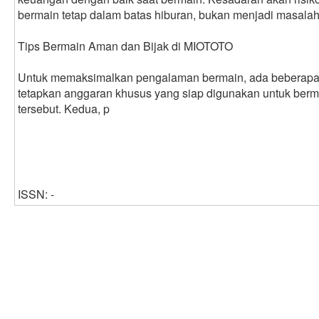
bermain tetap dalam batas hiburan, bukan menjadi masalah
Tips Bermain Aman dan Bijak di MIOTOTO
Untuk memaksimalkan pengalaman bermain, ada beberapa t
tetapkan anggaran khusus yang siap digunakan untuk berm
tersebut. Kedua, p
ISSN: -