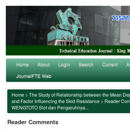
Home
About
Login
Search
Current
A
JournalFTE Web
Home
>
The Study of Relationship between the Mean Dep
and Factor Influencing the Skid Resistance
>
Reader Co
WENGTOTO Slot dan Pengaruhnya...
Reader Comments