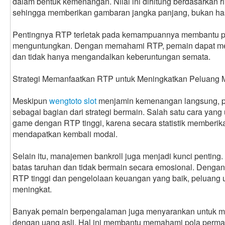
dalam bentuk kemenangan. Nilai ini dihitung berdasarkan r
sehingga memberikan gambaran jangka panjang, bukan hasi
Pentingnya RTP terletak pada kemampuannya membantu pe
menguntungkan. Dengan memahami RTP, pemain dapat mem
dan tidak hanya mengandalkan keberuntungan semata.
Strategi Memanfaatkan RTP untuk Meningkatkan Peluang
Meskipun
wengtoto slot
menjamin kemenangan langsung, 
sebagai bagian dari strategi bermain. Salah satu cara yan
game dengan RTP tinggi, karena secara statistik memberik
mendapatkan kembali modal.
Selain itu, manajemen bankroll juga menjadi kunci penting
batas taruhan dan tidak bermain secara emosional. Denga
RTP tinggi dan pengelolaan keuangan yang baik, peluang u
meningkat.
Banyak pemain berpengalaman juga menyarankan untuk m
dengan uang asli. Hal ini membantu memahami pola permain