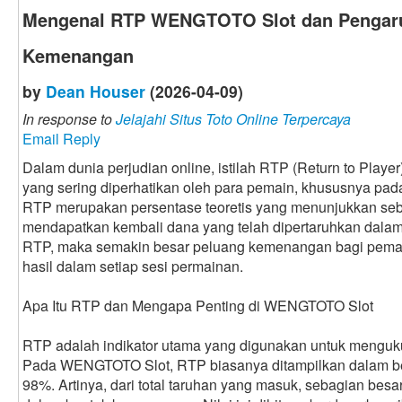
Mengenal RTP WENGTOTO Slot dan Pengaru
Kemenangan
by
Dean Houser
(2026-04-09)
In response to
Jelajahi Situs Toto Online Terpercaya
Email Reply
Dalam dunia perjudian online, istilah RTP (Return to Player
yang sering diperhatikan oleh para pemain, khususnya pad
RTP merupakan persentase teoretis yang menunjukkan seb
mendapatkan kembali dana yang telah dipertaruhkan dalam 
RTP, maka semakin besar peluang kemenangan bagi pemain
hasil dalam setiap sesi permainan.
Apa Itu RTP dan Mengapa Penting di WENGTOTO Slot
RTP adalah indikator utama yang digunakan untuk menguku
Pada WENGTOTO Slot, RTP biasanya ditampilkan dalam be
98%. Artinya, dari total taruhan yang masuk, sebagian be