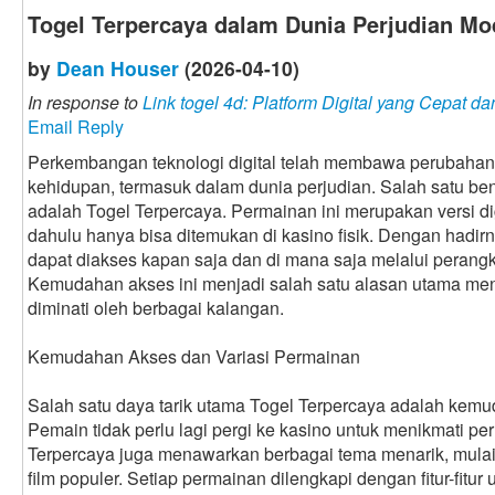
Togel Terpercaya dalam Dunia Perjudian Mo
by
Dean Houser
(2026-04-10)
In response to
Link togel 4d: Platform Digital yang Cepat da
Email Reply
Perkembangan teknologi digital telah membawa perubahan
kehidupan, termasuk dalam dunia perjudian. Salah satu be
adalah Togel Terpercaya. Permainan ini merupakan versi digi
dahulu hanya bisa ditemukan di kasino fisik. Dengan hadirny
dapat diakses kapan saja dan di mana saja melalui perangk
Kemudahan akses ini menjadi salah satu alasan utama me
diminati oleh berbagai kalangan.
Kemudahan Akses dan Variasi Permainan
Salah satu daya tarik utama Togel Terpercaya adalah kem
Pemain tidak perlu lagi pergi ke kasino untuk menikmati perm
Terpercaya juga menawarkan berbagai tema menarik, mulai 
film populer. Setiap permainan dilengkapi dengan fitur-fitur 