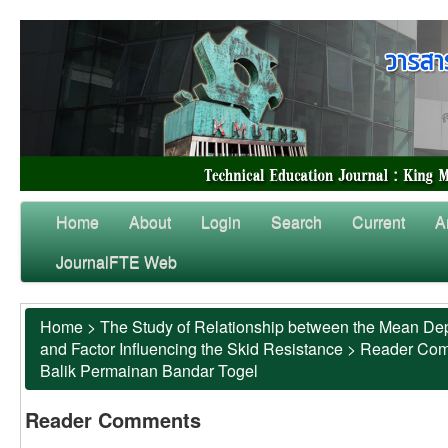
Home
About
Login
Search
Current
A
JournalFTE Web
Home
>
The Study of Relationship between the Mean Dep
and Factor Influencing the Skid Resistance
>
Reader Co
Balik Permainan Bandar Togel
Reader Comments