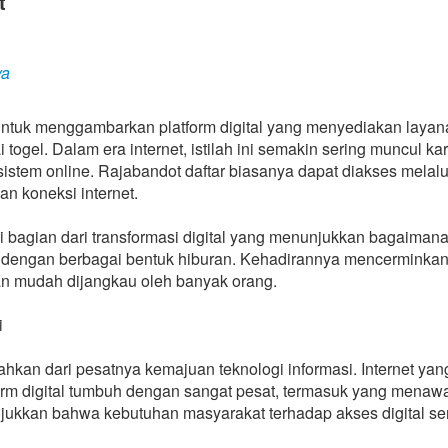
t
ya
 untuk menggambarkan platform digital yang menyediakan layan
togel. Dalam era internet, istilah ini semakin sering muncul ka
 sistem online. Rajabandot daftar biasanya dapat diakses melalu
n koneksi internet.
 bagian dari transformasi digital yang menunjukkan bagaiman
i dengan berbagai bentuk hiburan. Kehadirannya mencerminka
an mudah dijangkau oleh banyak orang.
i
ahkan dari pesatnya kemajuan teknologi informasi. Internet yan
orm digital tumbuh dengan sangat pesat, termasuk yang menaw
njukkan bahwa kebutuhan masyarakat terhadap akses digital s