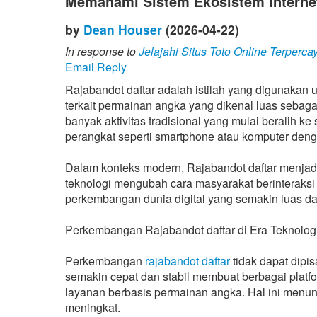
Memahami Sistem Ekosistem Interne
by
Dean Houser
(2026-04-22)
In response to
Jelajahi Situs Toto Online Terperca
Email Reply
Rajabandot daftar adalah istilah yang digunakan
terkait permainan angka yang dikenal luas sebagai 
banyak aktivitas tradisional yang mulai beralih ke
perangkat seperti smartphone atau komputer denga
Dalam konteks modern, Rajabandot daftar menjadi
teknologi mengubah cara masyarakat berinteraks
perkembangan dunia digital yang semakin luas d
Perkembangan Rajabandot daftar di Era Teknolog
Perkembangan
rajabandot daftar
tidak dapat dipis
semakin cepat dan stabil membuat berbagai platf
layanan berbasis permainan angka. Hal ini menu
meningkat.