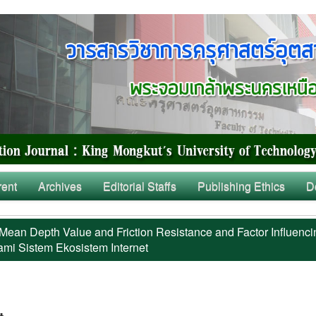
rent
Archives
Editorial Staffs
Publishing Ethics
D
Mean Depth Value and Friction Resistance and Factor Influenci
i Sistem Ekosistem Internet