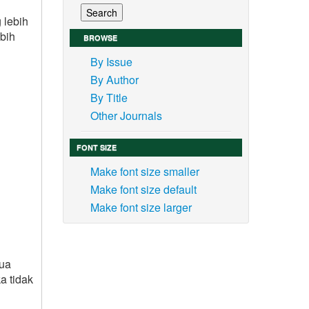
 lebih
bih
BROWSE
By Issue
By Author
By Title
Other Journals
FONT SIZE
Make font size smaller
Make font size default
Make font size larger
mua
a tidak