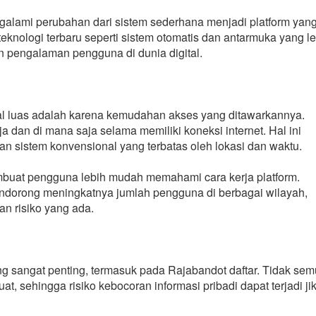
galami perubahan dari sistem sederhana menjadi platform yang
nologi terbaru seperti sistem otomatis dan antarmuka yang le
n pengalaman pengguna di dunia digital.
nal luas adalah karena kemudahan akses yang ditawarkannya.
 dan di mana saja selama memiliki koneksi internet. Hal ini
an sistem konvensional yang terbatas oleh lokasi dan waktu.
mbuat pengguna lebih mudah memahami cara kerja platform.
endorong meningkatnya jumlah pengguna di berbagai wilayah,
n risiko yang ada.
g sangat penting, termasuk pada Rajabandot daftar. Tidak se
at, sehingga risiko kebocoran informasi pribadi dapat terjadi jik