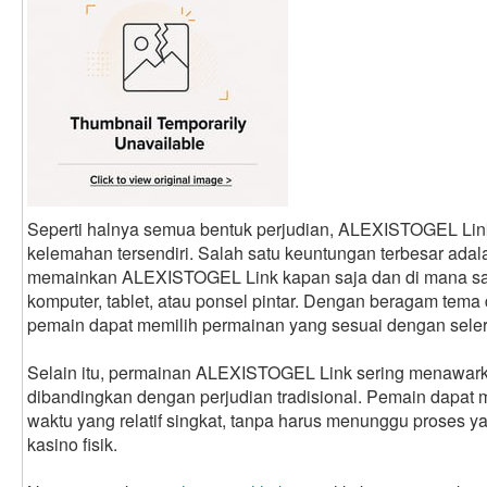
Seperti halnya semua bentuk perjudian, ALEXISTOGEL Lin
kelemahan tersendiri. Salah satu keuntungan terbesar ad
memainkan ALEXISTOGEL Link kapan saja dan di mana saja
komputer, tablet, atau ponsel pintar. Dengan beragam tema 
pemain dapat memilih permainan yang sesuai dengan sele
Selain itu, permainan ALEXISTOGEL Link sering menawark
dibandingkan dengan perjudian tradisional. Pemain dapa
waktu yang relatif singkat, tanpa harus menunggu proses 
kasino fisik.