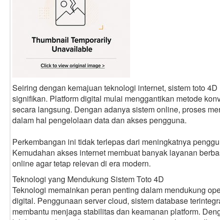
Seiring dengan kemajuan teknologi internet, sistem toto 4
signifikan. Platform digital mulai menggantikan metode ko
secara langsung. Dengan adanya sistem online, proses menja
dalam hal pengelolaan data dan akses pengguna.
Perkembangan ini tidak terlepas dari meningkatnya penggun
Kemudahan akses internet membuat banyak layanan berbas
online agar tetap relevan di era modern.
Teknologi yang Mendukung Sistem Toto 4D
Teknologi memainkan peran penting dalam mendukung ope
digital. Penggunaan server cloud, sistem database terintegra
membantu menjaga stabilitas dan keamanan platform. Dengan