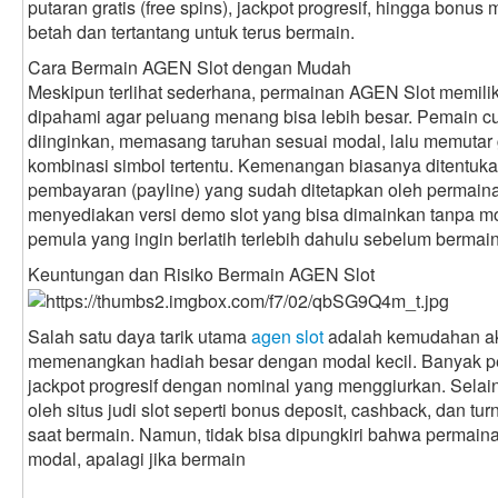
putaran gratis (free spins), jackpot progresif, hingga bo
betah dan tertantang untuk terus bermain.
Cara Bermain AGEN Slot dengan Mudah
Meskipun terlihat sederhana, permainan AGEN Slot memilik
dipahami agar peluang menang bisa lebih besar. Pemain c
diinginkan, memasang taruhan sesuai modal, lalu memutar
kombinasi simbol tertentu. Kemenangan biasanya ditentuka
pembayaran (payline) yang sudah ditetapkan oleh permaina
menyediakan versi demo slot yang bisa dimainkan tanpa m
pemula yang ingin berlatih terlebih dahulu sebelum bermai
Keuntungan dan Risiko Bermain AGEN Slot
Salah satu daya tarik utama
agen slot
adalah kemudahan ak
memenangkan hadiah besar dengan modal kecil. Banyak p
jackpot progresif dengan nominal yang menggiurkan. Selain
oleh situs judi slot seperti bonus deposit, cashback, dan t
saat bermain. Namun, tidak bisa dipungkiri bahwa permainan
modal, apalagi jika bermain