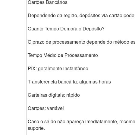
Cartões Bancários
Dependendo da região, depósitos via cartão podem
Quanto Tempo Demora o Depósito?
O prazo de processamento depende do método es
Tempo Médio de Processamento
PIX: geralmente instantâneo
Transferência bancária: algumas horas
Carteiras digitais: rápido
Cartões: variável
Caso o saldo não apareça imediatamente, recomen
suporte.