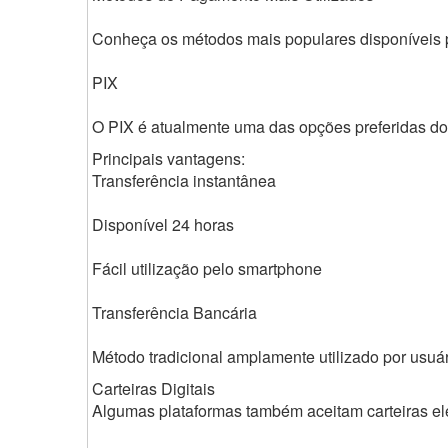
Conheça os métodos mais populares disponíveis p
PIX
O PIX é atualmente uma das opções preferidas do
Principais vantagens:
Transferência instantânea
Disponível 24 horas
Fácil utilização pelo smartphone
Transferência Bancária
Método tradicional amplamente utilizado por usuá
Carteiras Digitais
Algumas plataformas também aceitam carteiras elet