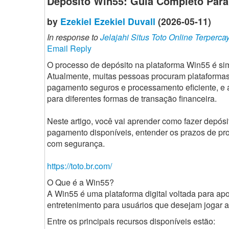
Depósito Win55: Guia Completo Para
by
Ezekiel Ezekiel Duvall
(2026-05-11)
In response to
Jelajahi Situs Toto Online Terperca
Email Reply
O processo de depósito na plataforma Win55 é sim
Atualmente, muitas pessoas procuram plataforma
pagamento seguros e processamento eficiente, e
para diferentes formas de transação financeira.
Neste artigo, você vai aprender como fazer depós
pagamento disponíveis, entender os prazos de pro
com segurança.
https://toto.br.com/
O Que é a Win55?
A Win55 é uma plataforma digital voltada para apo
entretenimento para usuários que desejam jogar a
Entre os principais recursos disponíveis estão: