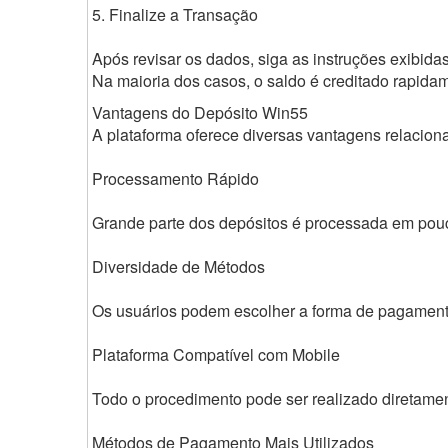
5. Finalize a Transação
Após revisar os dados, siga as instruções exibida
Na maioria dos casos, o saldo é creditado rapida
Vantagens do Depósito Win55
A plataforma oferece diversas vantagens relacion
Processamento Rápido
Grande parte dos depósitos é processada em pou
Diversidade de Métodos
Os usuários podem escolher a forma de pagament
Plataforma Compatível com Mobile
Todo o procedimento pode ser realizado diretament
Métodos de Pagamento Mais Utilizados