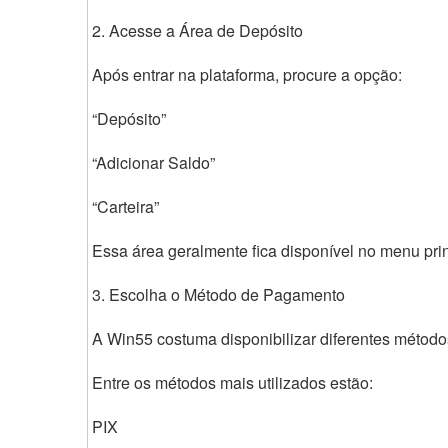
2. Acesse a Área de Depósito
Após entrar na plataforma, procure a opção:
“Depósito”
“Adicionar Saldo”
“Carteira”
Essa área geralmente fica disponível no menu prin
3. Escolha o Método de Pagamento
A Win55 costuma disponibilizar diferentes métodos
Entre os métodos mais utilizados estão:
PIX