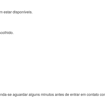
 estar disponíveis.
colhido.
da-se aguardar alguns minutos antes de entrar em contato co