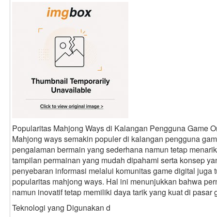
Popularitas Mahjong Ways di Kalangan Pengguna Game O
Mahjong ways semakin populer di kalangan pengguna gam
pengalaman bermain yang sederhana namun tetap menarik.
tampilan permainan yang mudah dipahami serta konsep yang t
penyebaran informasi melalui komunitas game digital juga
popularitas mahjong ways. Hal ini menunjukkan bahwa p
namun inovatif tetap memiliki daya tarik yang kuat di pasa
Teknologi yang Digunakan d