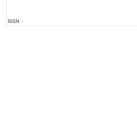
ISSN: -