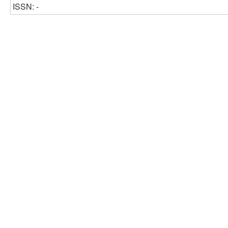
ISSN: -