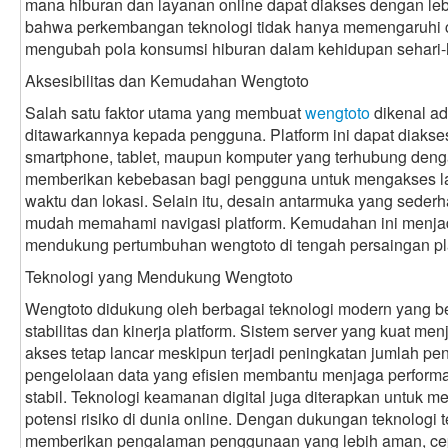
mana hiburan dan layanan online dapat diakses dengan le
bahwa perkembangan teknologi tidak hanya memengaruhi ca
mengubah pola konsumsi hiburan dalam kehidupan sehari-h
Aksesibilitas dan Kemudahan Wengtoto
Salah satu faktor utama yang membuat
wengtoto
dikenal a
ditawarkannya kepada pengguna. Platform ini dapat diakses
smartphone, tablet, maupun komputer yang terhubung dengan 
memberikan kebebasan bagi pengguna untuk mengakses la
waktu dan lokasi. Selain itu, desain antarmuka yang sede
mudah memahami navigasi platform. Kemudahan ini menjad
mendukung pertumbuhan wengtoto di tengah persaingan plat
Teknologi yang Mendukung Wengtoto
Wengtoto didukung oleh berbagai teknologi modern yang b
stabilitas dan kinerja platform. Sistem server yang kuat m
akses tetap lancar meskipun terjadi peningkatan jumlah pe
pengelolaan data yang efisien membantu menjaga performa 
stabil. Teknologi keamanan digital juga diterapkan untuk m
potensi risiko di dunia online. Dengan dukungan teknologi
memberikan pengalaman penggunaan yang lebih aman, ce