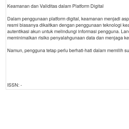
Keamanan dan Validitas dalam Platform Digital
Dalam penggunaan platform digital, keamanan menjadi aspe
resmi biasanya dikaitkan dengan penggunaan teknologi kea
autentikasi akun untuk melindungi informasi pengguna. Lan
meminimalkan risiko penyalahgunaan data dan menjaga k
Namun, pengguna tetap perlu berhati-hati dalam memilih su
ISSN: -