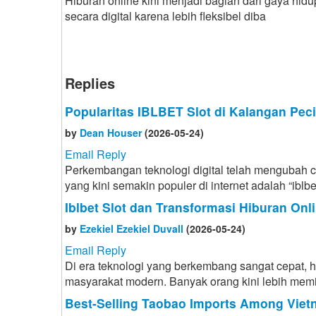
Hiburan online kini menjadi bagian dari gaya hi
secara digital karena lebih fleksibel diba
Replies
Popularitas IBLBET Slot di Kalangan Pec
by
Dean Houser
(2026-05-24)
Email Reply
Perkembangan teknologi digital telah mengubah c
yang kini semakin populer di internet adalah “iblb
Iblbet Slot dan Transformasi Hiburan Onli
by
Ezekiel Ezekiel Duvall
(2026-05-24)
Email Reply
Di era teknologi yang berkembang sangat cepat, h
masyarakat modern. Banyak orang kini lebih memil
Best-Selling Taobao Imports Among Vie