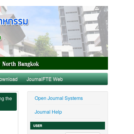
ownload
JournalFTE Web
Open Journal Systems
ng the
Journal Help
USER