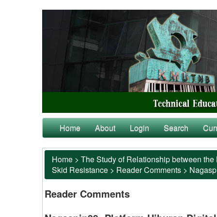
Home
About
Login
Search
Cur
Home
>
The Study of Relationship between the 
Skid Resistance
>
Reader Comments
>
Nagaspi
Reader Comments