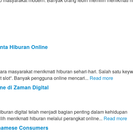
dup masyarakat modern. Banyak orang lebih memilih menikmati h
inta Hiburan Online
ara masyarakat menikmati hiburan sehari-hari. Salah satu key
et slot”. Banyak pengguna online mencari...
Read more
ne di Zaman Digital
iburan digital telah menjadi bagian penting dalam kehidupan
ih menikmati hiburan melalui perangkat online...
Read more
tnamese Consumers