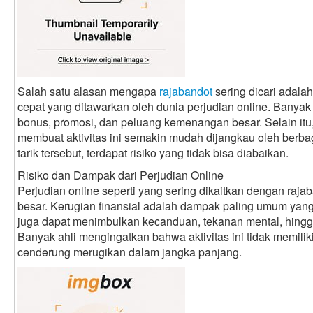
Salah satu alasan mengapa
rajabandot
sering dicari adala
cepat yang ditawarkan oleh dunia perjudian online. Banya
bonus, promosi, dan peluang kemenangan besar. Selain it
membuat aktivitas ini semakin mudah dijangkau oleh berba
tarik tersebut, terdapat risiko yang tidak bisa diabaikan.
Risiko dan Dampak dari Perjudian Online
Perjudian online seperti yang sering dikaitkan dengan raja
besar. Kerugian finansial adalah dampak paling umum yang 
juga dapat menimbulkan kecanduan, tekanan mental, hingg
Banyak ahli mengingatkan bahwa aktivitas ini tidak memili
cenderung merugikan dalam jangka panjang.