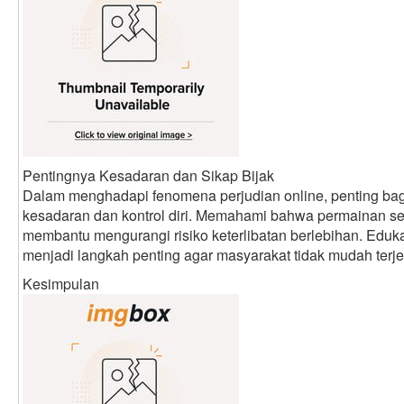
Pentingnya Kesadaran dan Sikap Bijak
Dalam menghadapi fenomena perjudian online, penting bag
kesadaran dan kontrol diri. Memahami bahwa permainan seper
membantu mengurangi risiko keterlibatan berlebihan. Eduka
menjadi langkah penting agar masyarakat tidak mudah terje
Kesimpulan