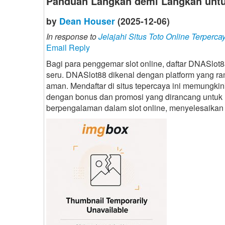
Panduan Langkah demi Langkah untu
by
Dean Houser
(2025-12-06)
In response to
Jelajahi Situs Toto Online Terperca
Email Reply
Bagi para penggemar slot online, daftar DNASlo
seru. DNASlot88 dikenal dengan platform yang r
aman. Mendaftar di situs tepercaya ini memungk
dengan bonus dan promosi yang dirancang untuk
berpengalaman dalam slot online, menyelesaikan