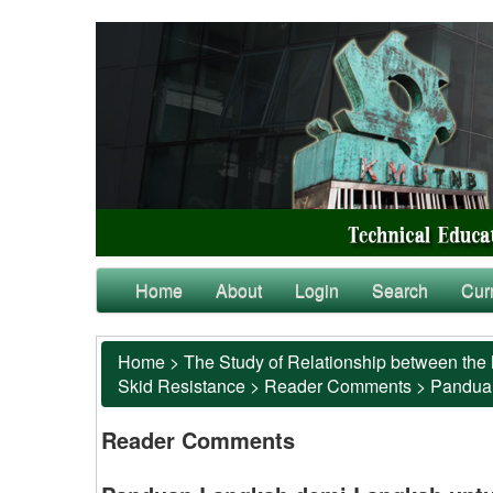
Home
About
Login
Search
Cur
Home
>
The Study of Relationship between the 
Skid Resistance
>
Reader Comments
>
Panduan
Reader Comments