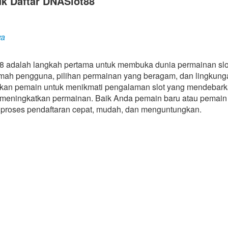
k Daftar DNASlot88
ya
t88 adalah langkah pertama untuk membuka dunia permainan slo
amah pengguna, pilihan permainan yang beragam, dan lingkun
inkan pemain untuk menikmati pengalaman slot yang mendebar
 meningkatkan permainan. Baik Anda pemain baru atau pemain
 proses pendaftaran cepat, mudah, dan menguntungkan.