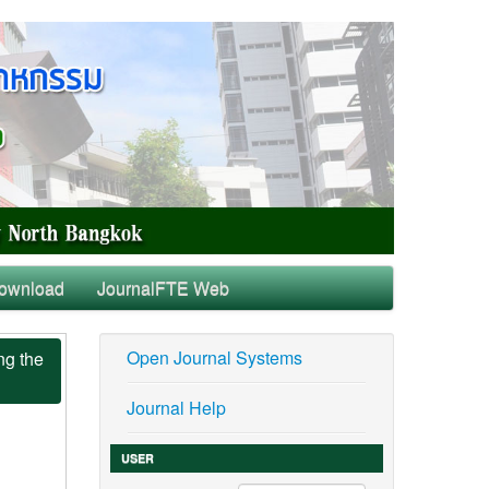
ownload
JournalFTE Web
Open Journal Systems
ng the
Journal Help
USER