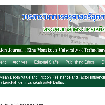
rent
Archives
Editorial Staffs
Publishing Ethics
D
Mean Depth Value and Friction Resistance and Factor Influenci
 Langkah demi Langkah untuk Daftar...