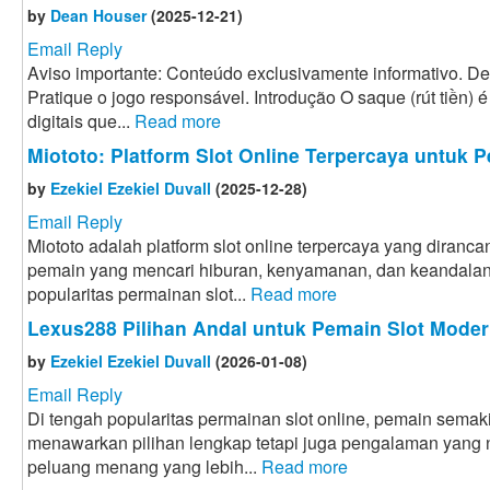
by
Dean Houser
(2025-12-21)
Email Reply
Aviso importante: Conteúdo exclusivamente informativo. De
Pratique o jogo responsável. Introdução O saque (rút tiền)
digitais que...
Read more
Miototo: Platform Slot Online Terpercaya untuk
by
Ezekiel Ezekiel Duvall
(2025-12-28)
Email Reply
Miototo adalah platform slot online terpercaya yang diran
pemain yang mencari hiburan, kenyamanan, dan keandalan
popularitas permainan slot...
Read more
Lexus288 Pilihan Andal untuk Pemain Slot Mode
by
Ezekiel Ezekiel Duvall
(2026-01-08)
Email Reply
Di tengah popularitas permainan slot online, pemain semak
menawarkan pilihan lengkap tetapi juga pengalaman yang 
peluang menang yang lebih...
Read more