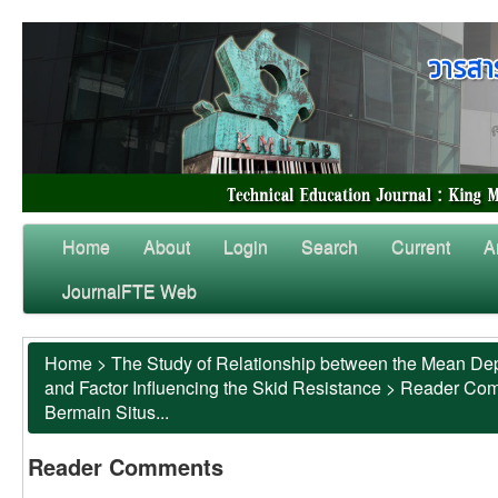
Home
About
Login
Search
Current
A
JournalFTE Web
Home
>
The Study of Relationship between the Mean Dep
and Factor Influencing the Skid Resistance
>
Reader Co
Bermain Situs...
Reader Comments