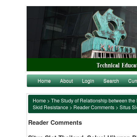
Home
About
Login
Search
Cur
Home
>
The Study of Relationship between the 
Skid Resistance
>
Reader Comments
>
Situs Sl
Reader Comments