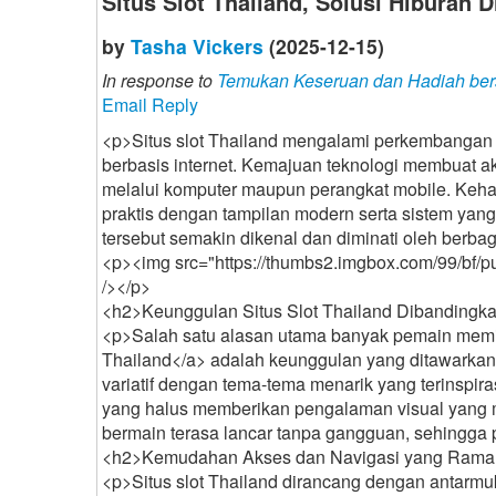
Situs Slot Thailand, Solusi Hiburan 
by
Tasha Vickers
(2025-12-15)
In response to
Temukan Keseruan dan Hadiah ber
Email Reply
<p>Situs slot Thailand mengalami perkembangan p
berbasis internet. Kemajuan teknologi membuat a
melalui komputer maupun perangkat mobile. Keha
praktis dengan tampilan modern serta sistem yan
tersebut semakin dikenal dan diminati oleh berba
<p><img src="https://thumbs2.imgbox.com/99/bf/p
/></p>
<h2>Keunggulan Situs Slot Thailand Dibandingka
<p>Salah satu alasan utama banyak pemain memilih
Thailand</a> adalah keunggulan yang ditawarkan
variatif dengan tema-tema menarik yang terinspiras
yang halus memberikan pengalaman visual yang 
bermain terasa lancar tanpa gangguan, sehingga 
<h2>Kemudahan Akses dan Navigasi yang Rama
<p>Situs slot Thailand dirancang dengan antarm