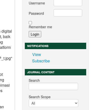
Username
Password
Remember me
digital
, baik
ng
NOTIFICATIONS
atform
View
_t.jpg"
Subscribe
JOURNAL CONTENT
ot
ang
Search
nimasi
es
Search Scope
kan