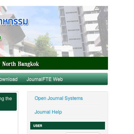
ownload
JournalFTE Web
Open Journal Systems
ng the
Journal Help
USER