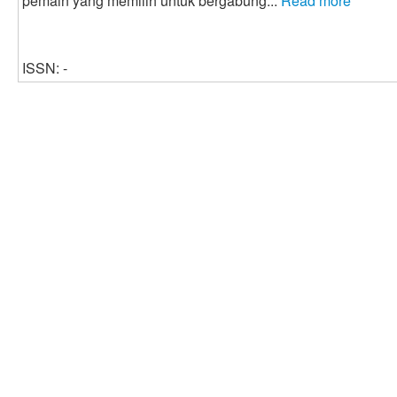
pemain yang memilih untuk bergabung...
Read more
ISSN: -