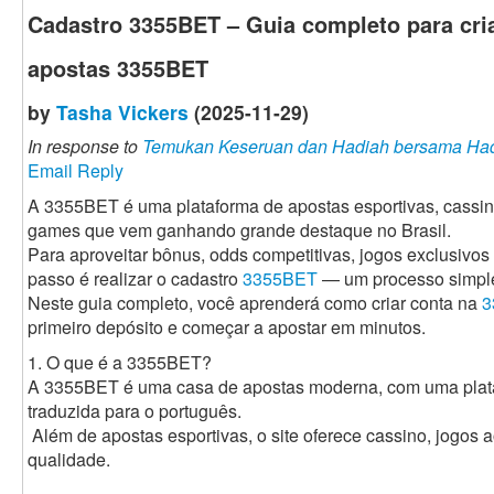
Cadastro 3355BET – Guia completo para cria
apostas 3355BET
by
Tasha Vickers
(2025-11-29)
In response to
Temukan Keseruan dan Hadiah bersama Had
Email Reply
A 3355BET é uma plataforma de apostas esportivas, cassino
games que vem ganhando grande destaque no Brasil.
Para aproveitar bônus, odds competitivas, jogos exclusivos 
passo é realizar o cadastro
3355BET
— um processo simples
Neste guia completo, você aprenderá como criar conta na
3
primeiro depósito e começar a apostar em minutos.
1. O que é a 3355BET?
A 3355BET é uma casa de apostas moderna, com uma platafo
traduzida para o português.
Além de apostas esportivas, o site oferece cassino, jogos 
qualidade.