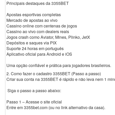
Principais destaques da 3355BET
Apostas esportivas completas
Mercado de apostas ao vivo
Cassino online com centenas de jogos
Cassino ao vivo com dealers reais
Jogos crash como Aviator, Mines, Plinko, JetX
Depósitos e saques via PIX
Suporte 24 horas em português
Aplicativo oficial para Android e iOS
Uma opção confiável e prática para jogadores brasileiros.
2. Como fazer o cadastro 3355BET (Passo a passo)
Criar sua conta na 3355BET é rápido e não leva nem 1 min
Siga o passo a passo abaixo:
Passo 1 – Acesse o site oficial
Entre em 3355bet.com (ou no link alternativo da casa).