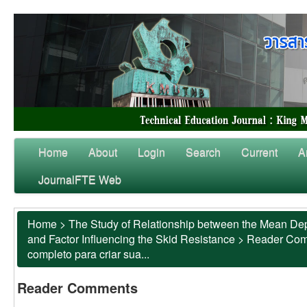
Home
About
Login
Search
Current
A
JournalFTE Web
Home
>
The Study of Relationship between the Mean Dep
and Factor Influencing the Skid Resistance
>
Reader Co
completo para criar sua...
Reader Comments