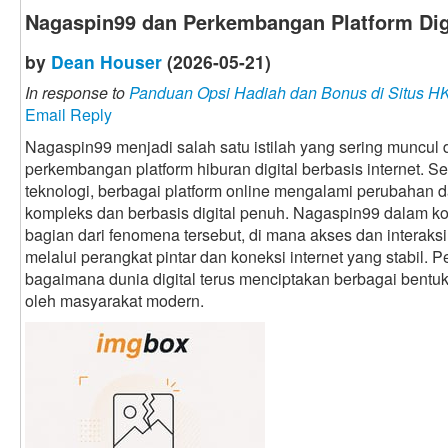
Nagaspin99 dan Perkembangan Platform Digi
by
Dean Houser
(2026-05-21)
In response to
Panduan Opsi Hadiah dan Bonus di Situs HK
Email Reply
Nagaspin99 menjadi salah satu istilah yang sering munc
perkembangan platform hiburan digital berbasis internet. S
teknologi, berbagai platform online mengalami perubahan d
kompleks dan berbasis digital penuh. Nagaspin99 dalam ko
bagian dari fenomena tersebut, di mana akses dan intera
melalui perangkat pintar dan koneksi internet yang stabil
bagaimana dunia digital terus menciptakan berbagai bentu
oleh masyarakat modern.