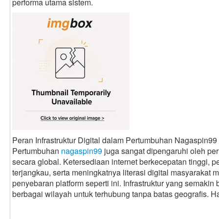
performa utama sistem.
Peran Infrastruktur Digital dalam Pertumbuhan Nagaspin99
Pertumbuhan
nagaspin99
juga sangat dipengaruhi oleh perk
secara global. Ketersediaan internet berkecepatan tinggi, 
terjangkau, serta meningkatnya literasi digital masyarakat
penyebaran platform seperti ini. Infrastruktur yang semak
berbagai wilayah untuk terhubung tanpa batas geografis. Ha