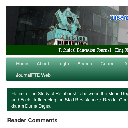
Home
About
Login
Search
Current
A
JournalFTE Web
Home
>
The Study of Relationship between the Mean Dep
and Factor Influencing the Skid Resistance
>
Reader Co
dalam Dunia Digital
Reader Comments