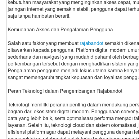
kebutuhan masyarakat yang menginginkan akses cepat, mu
jaringan internet yang semakin stabil, pengguna dapat ter
saja tanpa hambatan berarti.
Kemudahan Akses dan Pengalaman Pengguna
Salah satu faktor yang membuat
rajabandot
semakin dikena
ditawarkan kepada pengguna. Platform digital modern um
sederhana dan navigasi yang mudah dipahami oleh berbaga
perkembangan tersebut dengan menghadirkan sistem yang r
Pengalaman pengguna menjadi fokus utama karena kenya
sangat memengaruhi tingkat kepuasan dan loyalitas pengg
Peran Teknologi dalam Pengembangan Rajabandot
Teknologi memiliki peranan penting dalam mendukung per
bagian dari ekosistem digital modern. Penggunaan server y
data yang lebih baik, serta optimalisasi performa menjadi 
layanan. Selain itu, teknologi cloud dan sistem otomatisa
efisiensi platform agar dapat melayani pengguna dengan lebi
memungkinkan rajabandot untuk terus berkembang mengikut