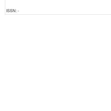
ISSN: -