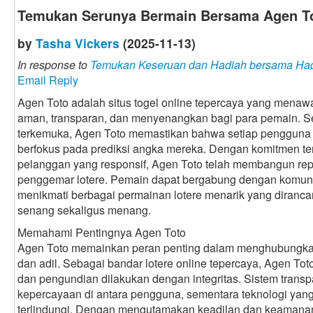
Temukan Serunya Bermain Bersama Agen To
by
Tasha Vickers
(2025-11-13)
In response to
Temukan Keseruan dan Hadiah bersama Had
Email Reply
Agen Toto adalah situs togel online tepercaya yang mena
aman, transparan, dan menyenangkan bagi para pemain. Se
terkemuka, Agen Toto memastikan bahwa setiap pengguna 
berfokus pada prediksi angka mereka. Dengan komitmen te
pelanggan yang responsif, Agen Toto telah membangun repu
penggemar lotere. Pemain dapat bergabung dengan komuni
menikmati berbagai permainan lotere menarik yang diranc
senang sekaligus menang.
Memahami Pentingnya Agen Toto
Agen Toto memainkan peran penting dalam menghubungkan
dan adil. Sebagai bandar lotere online tepercaya, Agen To
dan pengundian dilakukan dengan integritas. Sistem trans
kepercayaan di antara pengguna, sementara teknologi yan
terlindungi. Dengan mengutamakan keadilan dan keaman