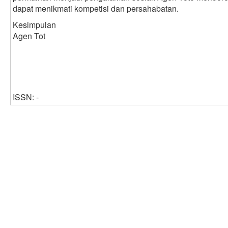
dapat menikmati kompetisi dan persahabatan.
Kesimpulan
Agen Tot
ISSN: -