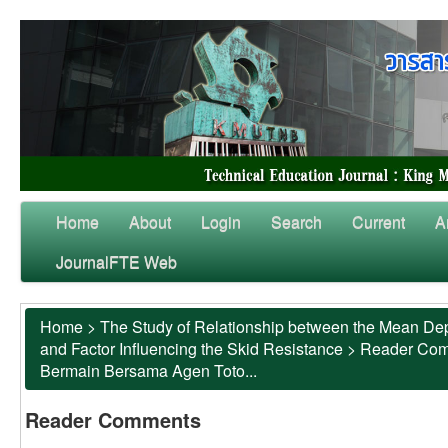
Home
About
Login
Search
Current
A
JournalFTE Web
Home
>
The Study of Relationship between the Mean Dep
and Factor Influencing the Skid Resistance
>
Reader Co
Bermain Bersama Agen Toto...
Reader Comments