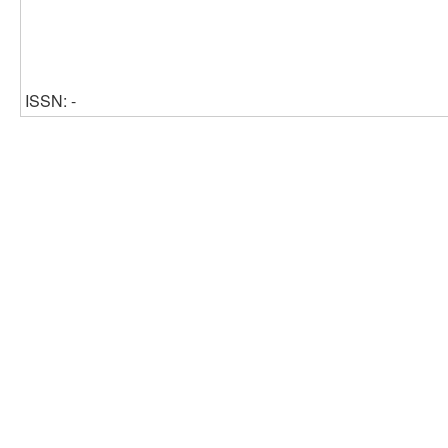
ISSN: -