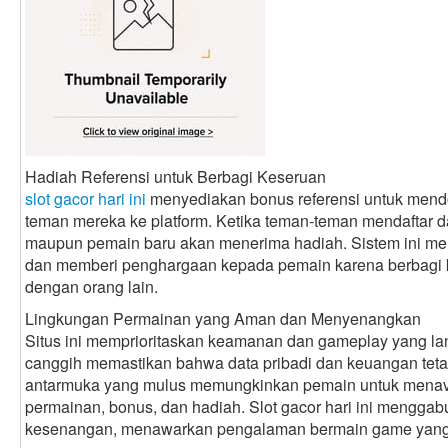
Hadiah Referensi untuk Berbagi Keseruan
slot gacor hari ini
menyediakan bonus referensi untuk men
teman mereka ke platform. Ketika teman-teman mendaftar da
maupun pemain baru akan menerima hadiah. Sistem ini m
dan memberi penghargaan kepada pemain karena berbagi k
dengan orang lain.
Lingkungan Permainan yang Aman dan Menyenangkan
Situs ini memprioritaskan keamanan dan gameplay yang l
canggih memastikan bahwa data pribadi dan keuangan tetap 
antarmuka yang mulus memungkinkan pemain untuk menav
permainan, bonus, dan hadiah. Slot gacor hari ini meng
kesenangan, menawarkan pengalaman bermain game yang 