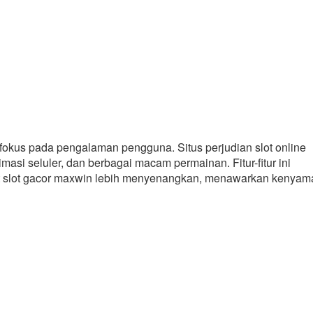
erfokus pada pengalaman pengguna. Situs perjudian slot online
asi seluler, dan berbagai macam permainan. Fitur-fitur ini
 slot gacor maxwin lebih menyenangkan, menawarkan kenya