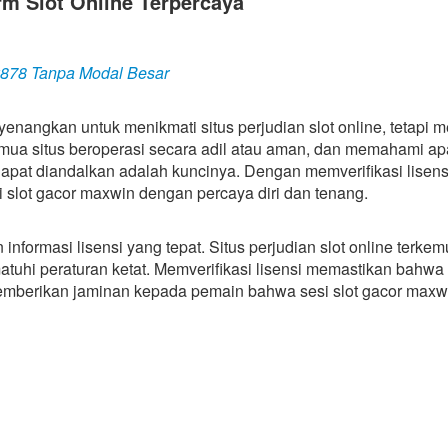
rm Slot Online Terpercaya
ex878 Tanpa Modal Besar
nangkan untuk menikmati situs perjudian slot online, tetapi m
semua situs beroperasi secara adil atau aman, dan memahami a
pat diandalkan adalah kuncinya. Dengan memverifikasi lisensi
 slot gacor maxwin dengan percaya diri dan tenang.
nformasi lisensi yang tepat. Situs perjudian slot online terke
atuhi peraturan ketat. Memverifikasi lisensi memastikan bahwa
memberikan jaminan kepada pemain bahwa sesi slot gacor maxw