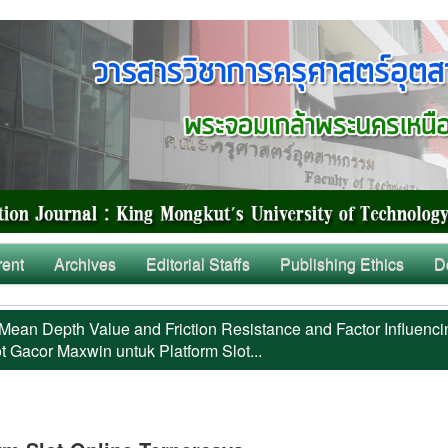
rent
Archives
Editorial Staffs
Publishing Ethics
D
Mean Depth Value and Friction Resistance and Factor Influenci
t Gacor Maxwin untuk Platform Slot...