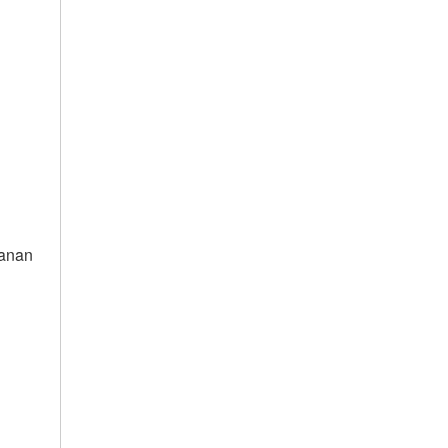
manan