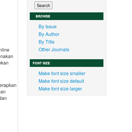
BROWSE
By Issue
By Author
By Title
Other Journals
nline
unakan
nkan
FONT SIZE
Make font size smaller
Make font size default
nerapkan
Make font size larger
nan
 dan