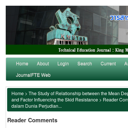
Home
About
Login
Search
Current
A
JournalFTE Web
Home
>
The Study of Relationship between the Mean Dep
and Factor Influencing the Skid Resistance
>
Reader Co
dalam Dunia Perjudian...
Reader Comments