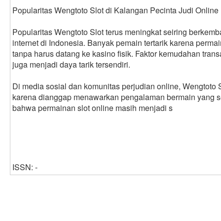
Popularitas Wengtoto Slot di Kalangan Pecinta Judi Online
Popularitas Wengtoto Slot terus meningkat seiring berkemb
internet di Indonesia. Banyak pemain tertarik karena perma
tanpa harus datang ke kasino fisik. Faktor kemudahan tran
juga menjadi daya tarik tersendiri.
Di media sosial dan komunitas perjudian online, Wengtoto 
karena dianggap menawarkan pengalaman bermain yang se
bahwa permainan slot online masih menjadi s
ISSN: -