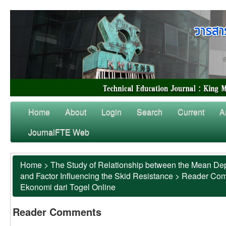
Home
About
Login
Search
Current
A
JournalFTE Web
Home
>
The Study of Relationship between the Mean Dep
and Factor Influencing the Skid Resistance
>
Reader Co
Ekonomi dari Togel Online
Reader Comments