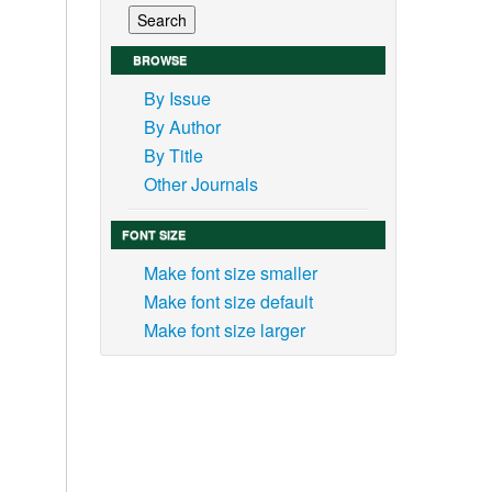
BROWSE
By Issue
By Author
By Title
Other Journals
FONT SIZE
Make font size smaller
Make font size default
Make font size larger