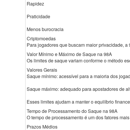
Rapidez
Praticidade
Menos burocracia
Criptomoedas
Para jogadores que buscam maior privacidade, a
Valor Mínimo e Máximo de Saque na 98A
Os limites de saque variam conforme o método es
Valores Gerais
Saque mínimo: acessível para a maioria dos joga
Saque máximo: adequado para apostadores de al
Esses limites ajudam a manter o equilíbrio finance
Tempo de Processamento do Saque na 98A
O tempo de processamento é um dos fatores mais 
Prazos Médios