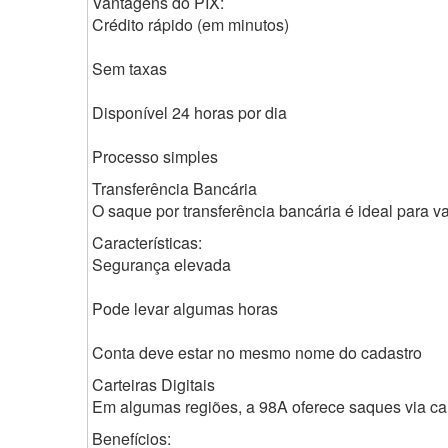
Vantagens do PIX:
Crédito rápido (em minutos)
Sem taxas
Disponível 24 horas por dia
Processo simples
Transferência Bancária
O saque por transferência bancária é ideal para va
Características:
Segurança elevada
Pode levar algumas horas
Conta deve estar no mesmo nome do cadastro
Carteiras Digitais
Em algumas regiões, a 98A oferece saques via cart
Benefícios: