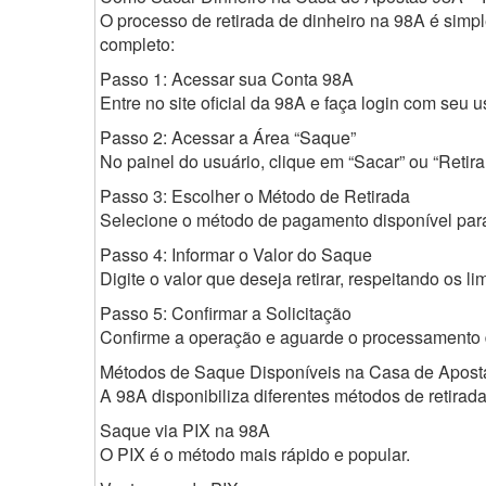
O processo de retirada de dinheiro na 98A é simp
completo:
Passo 1: Acessar sua Conta 98A
Entre no site oficial da 98A e faça login com seu 
Passo 2: Acessar a Área “Saque”
No painel do usuário, clique em “Sacar” ou “Retira
Passo 3: Escolher o Método de Retirada
Selecione o método de pagamento disponível par
Passo 4: Informar o Valor do Saque
Digite o valor que deseja retirar, respeitando os 
Passo 5: Confirmar a Solicitação
Confirme a operação e aguarde o processamento 
Métodos de Saque Disponíveis na Casa de Apost
A 98A disponibiliza diferentes métodos de retirada 
Saque via PIX na 98A
O PIX é o método mais rápido e popular.