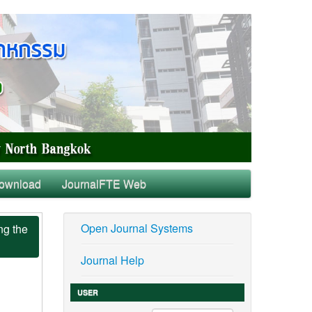
ownload
JournalFTE Web
Open Journal Systems
ng the
Journal Help
USER