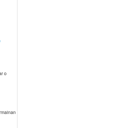
e
ar o
ermainan