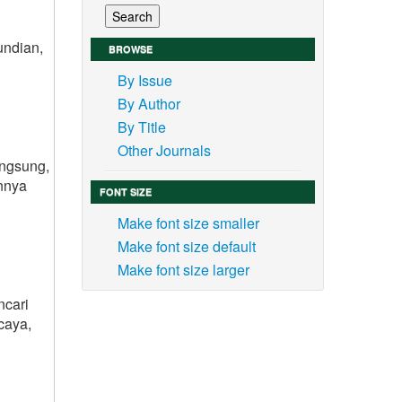
undian,
BROWSE
By Issue
By Author
By Title
Other Journals
angsung,
nnya
FONT SIZE
Make font size smaller
Make font size default
Make font size larger
ncari
caya,