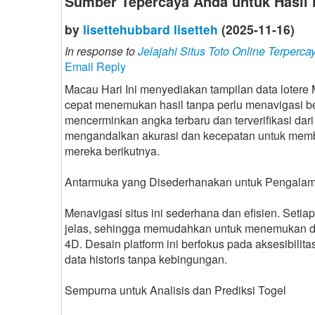
Sumber Tepercaya Anda untuk Hasil H
by
lisettehubbard lisetteh
(2025-11-16)
In response to
Jelajahi Situs Toto Online Terperca
Email Reply
Macau Hari Ini menyediakan tampilan data lotere 
cepat menemukan hasil tanpa perlu menavigasi b
mencerminkan angka terbaru dan terverifikasi dar
mengandalkan akurasi dan kecepatan untuk membu
mereka berikutnya.
Antarmuka yang Disederhanakan untuk Pengalam
Menavigasi situs ini sederhana dan efisien. Setia
jelas, sehingga memudahkan untuk menemukan dat
4D. Desain platform ini berfokus pada aksesibili
data historis tanpa kebingungan.
Sempurna untuk Analisis dan Prediksi Togel