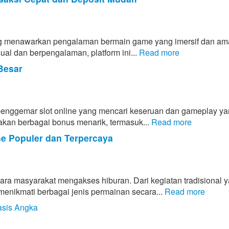
ang menawarkan pengalaman bermain game yang imersif dan a
al dan berpengalaman, platform ini...
Read more
Besar
a penggemar slot online yang mencari keseruan dan gameplay y
iakan berbagai bonus menarik, termasuk...
Read more
ne Populer dan Terpercaya
ara masyarakat mengakses hiburan. Dari kegiatan tradisional 
menikmati berbagai jenis permainan secara...
Read more
asis Angka