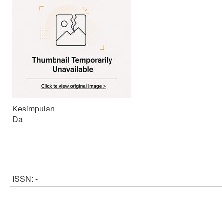
Kesimpulan
Da
ISSN: -