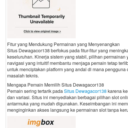
Fitur yang Mendukung Permainan yang Menyenangkan
Situs Dewagacor138 berfokus pada fitur-fitur yang meningk
keseluruhan. Kinerja sistem yang stabil, pilihan permainan 
navigasi yang intuitif membantu menjaga pemain tetap terl
untuk menciptakan platform yang andal di mana pengguna 
masalah teknis.
Mengapa Pemain Memilih Situs Dewagacor138
Pemain sering tertarik pada
Situs Dewagacor138
karena ke
dan variasi. Situs ini menyediakan berbagai pilihan slot o
antarmuka yang mudah digunakan. Keseimbangan ini mem
menginginkan akses langsung ke permainan slot tanpa kerum