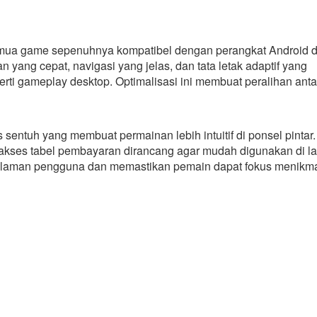
ua game sepenuhnya kompatibel dengan perangkat Android d
ang cepat, navigasi yang jelas, dan tata letak adaptif yang
rti gameplay desktop. Optimalisasi ini membuat peralihan anta
entuh yang membuat permainan lebih intuitif di ponsel pintar
kses tabel pembayaran dirancang agar mudah digunakan di la
ngalaman pengguna dan memastikan pemain dapat fokus menikma