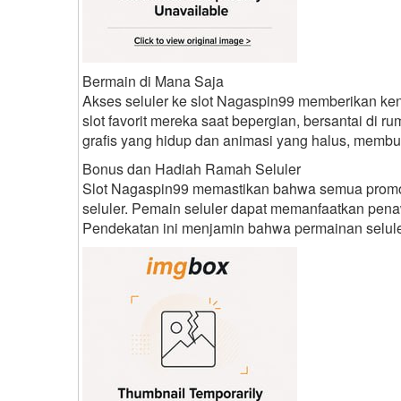
Bermain di Mana Saja
Akses seluler ke slot Nagaspin99 memberikan ke
slot favorit mereka saat bepergian, bersantai di 
grafis yang hidup dan animasi yang halus, membua
Bonus dan Hadiah Ramah Seluler
Slot Nagaspin99 memastikan bahwa semua promosi,
seluler. Pemain seluler dapat memanfaatkan pe
Pendekatan ini menjamin bahwa permainan selule