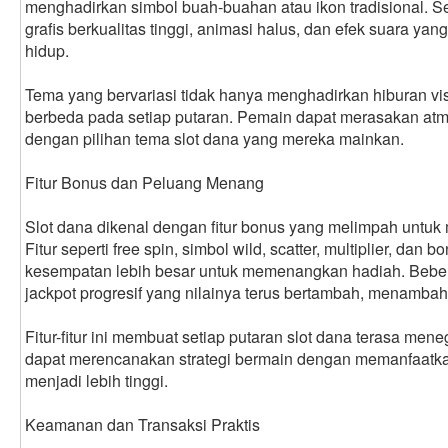
menghadirkan simbol buah-buahan atau ikon tradisional. 
grafis berkualitas tinggi, animasi halus, dan efek suara 
hidup.
Tema yang bervariasi tidak hanya menghadirkan hiburan vis
berbeda pada setiap putaran. Pemain dapat merasakan atm
dengan pilihan tema slot dana yang mereka mainkan.
Fitur Bonus dan Peluang Menang
Slot dana dikenal dengan fitur bonus yang melimpah untu
Fitur seperti free spin, simbol wild, scatter, multiplier, dan
kesempatan lebih besar untuk memenangkan hadiah. Beb
jackpot progresif yang nilainya terus bertambah, menambah
Fitur-fitur ini membuat setiap putaran slot dana terasa m
dapat merencanakan strategi bermain dengan memanfaatk
menjadi lebih tinggi.
Keamanan dan Transaksi Praktis