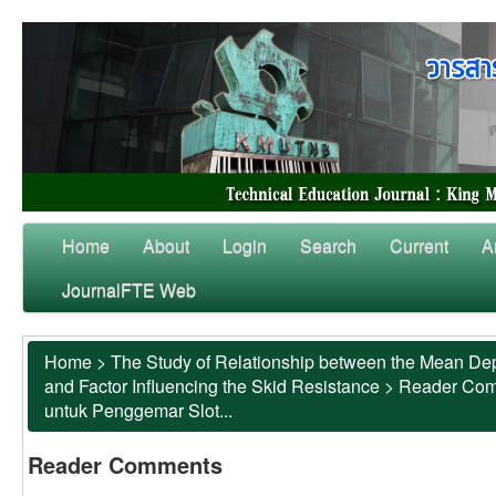
Home
About
Login
Search
Current
A
JournalFTE Web
Home
>
The Study of Relationship between the Mean Dep
and Factor Influencing the Skid Resistance
>
Reader Co
untuk Penggemar Slot...
Reader Comments