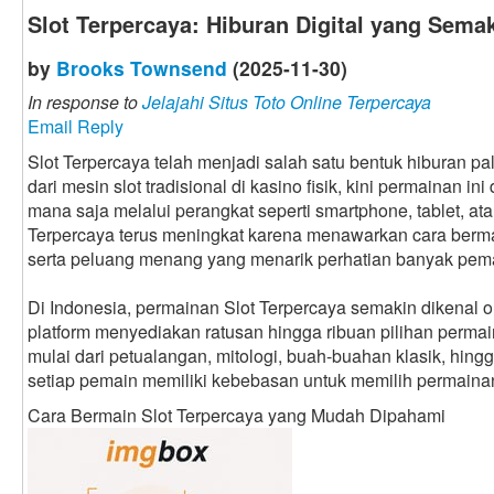
Slot Terpercaya: Hiburan Digital yang Sema
by
Brooks Townsend
(2025-11-30)
In response to
Jelajahi Situs Toto Online Terpercaya
Email Reply
Slot Terpercaya telah menjadi salah satu bentuk hiburan pali
dari mesin slot tradisional di kasino fisik, kini permainan in
mana saja melalui perangkat seperti smartphone, tablet, ata
Terpercaya terus meningkat karena menawarkan cara berma
serta peluang menang yang menarik perhatian banyak pem
Di Indonesia, permainan Slot Terpercaya semakin dikenal 
platform menyediakan ratusan hingga ribuan pilihan perm
mulai dari petualangan, mitologi, buah-buahan klasik, hingg
setiap pemain memiliki kebebasan untuk memilih permainan
Cara Bermain Slot Terpercaya yang Mudah Dipahami