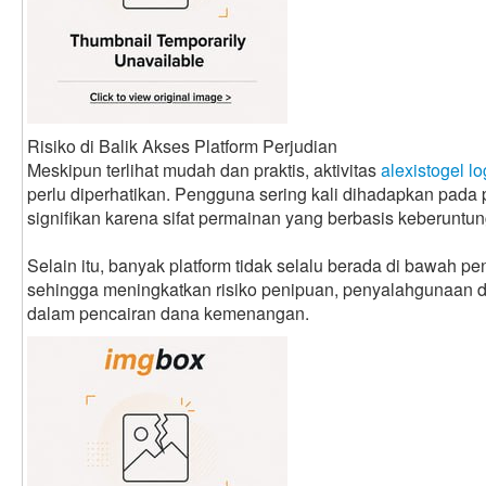
Risiko di Balik Akses Platform Perjudian
Meskipun terlihat mudah dan praktis, aktivitas
alexistogel lo
perlu diperhatikan. Pengguna sering kali dihadapkan pada p
signifikan karena sifat permainan yang berbasis keberuntu
Selain itu, banyak platform tidak selalu berada di bawah 
sehingga meningkatkan risiko penipuan, penyalahgunaan da
dalam pencairan dana kemenangan.