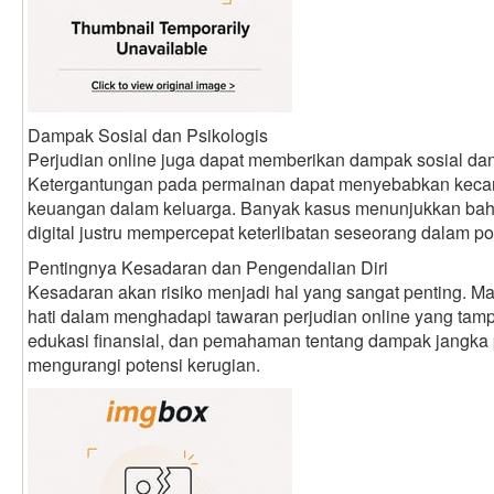
Dampak Sosial dan Psikologis
Perjudian online juga dapat memberikan dampak sosial dan 
Ketergantungan pada permainan dapat menyebabkan kecan
keuangan dalam keluarga. Banyak kasus menunjukkan bah
digital justru mempercepat keterlibatan seseorang dalam pol
Pentingnya Kesadaran dan Pengendalian Diri
Kesadaran akan risiko menjadi hal yang sangat penting. Mas
hati dalam menghadapi tawaran perjudian online yang tamp
edukasi finansial, dan pemahaman tentang dampak jangka
mengurangi potensi kerugian.