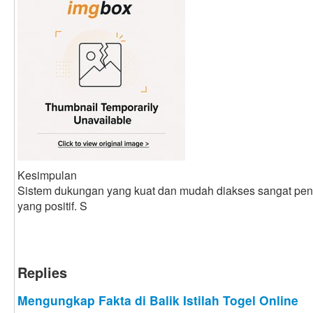
Kesimpulan
Sistem dukungan yang kuat dan mudah diakses sangat pent
yang positif. S
Replies
Mengungkap Fakta di Balik Istilah Togel Online