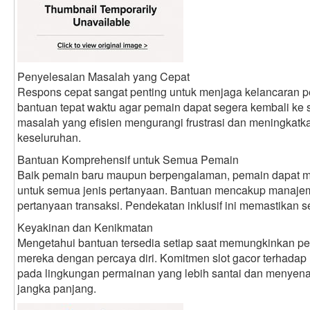
Penyelesaian Masalah yang Cepat
Respons cepat sangat penting untuk menjaga kelancaran 
bantuan tepat waktu agar pemain dapat segera kembali k
masalah yang efisien mengurangi frustrasi dan meningka
keseluruhan.
Bantuan Komprehensif untuk Semua Pemain
Baik pemain baru maupun berpengalaman, pemain dapat m
untuk semua jenis pertanyaan. Bantuan mencakup manajeme
pertanyaan transaksi. Pendekatan inklusif ini memastikan 
Keyakinan dan Kenikmatan
Mengetahui bantuan tersedia setiap saat memungkinkan p
mereka dengan percaya diri. Komitmen slot gacor terhadap
pada lingkungan permainan yang lebih santai dan menyena
jangka panjang.