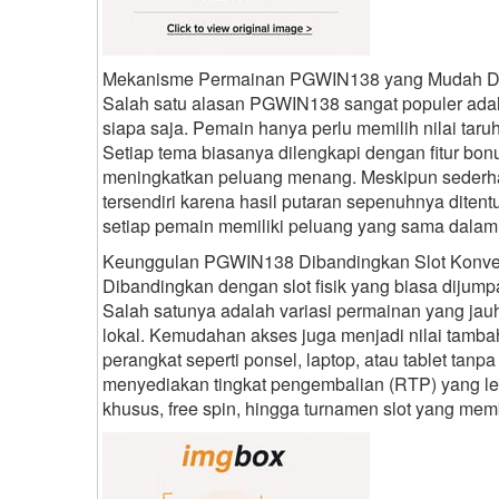
Mekanisme Permainan PGWIN138 yang Mudah D
Salah satu alasan PGWIN138 sangat populer ada
siapa saja. Pemain hanya perlu memilih nilai ta
Setiap tema biasanya dilengkapi dengan fitur bonus 
meningkatkan peluang menang. Meskipun sederha
tersendiri karena hasil putaran sepenuhnya dit
setiap pemain memiliki peluang yang sama dalam 
Keunggulan PGWIN138 Dibandingkan Slot Konve
Dibandingkan dengan slot fisik yang biasa dijum
Salah satunya adalah variasi permainan yang jauh
lokal. Kemudahan akses juga menjadi nilai tamba
perangkat seperti ponsel, laptop, atau tablet tan
menyediakan tingkat pengembalian (RTP) yang leb
khusus, free spin, hingga turnamen slot yang m