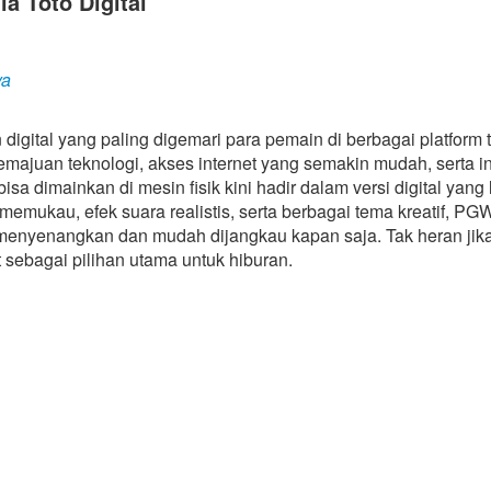
 Toto Digital
ya
igital yang paling digemari para pemain di berbagai platform 
ajuan teknologi, akses internet yang semakin mudah, serta i
a dimainkan di mesin fisik kini hadir dalam versi digital yang 
 memukau, efek suara realistis, serta berbagai tema kreatif, P
menyenangkan dan mudah dijangkau kapan saja. Tak heran jik
t sebagai pilihan utama untuk hiburan.