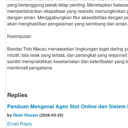
yang bertanggung jawab tetap penting. Menetapkan batasa
mempertahankan ekspektasi yang realistis memungkinkan 
dengan aman. Menggabungkan fitur aksesibilitas dengan p
akan menghasilkan pengalaman yang seimbang dan aman
Kesimpulan
Bandar Toto Macau menawarkan lingkungan togel daring y
intuitif, tata letak yang tertata, dan perangkat yang responsi
sambil mempraktikkan keselamatan dan keterlibatan yang 
menikmati pengalama
Replies
Panduan Mengenal Agen Slot Online dan Sistem 
by
Dean Houser
(2026-03-25)
Email Reply