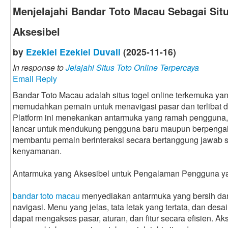
Menjelajahi Bandar Toto Macau Sebagai Sit
Aksesibel
by
Ezekiel Ezekiel Duvall
(2025-11-16)
In response to
Jelajahi Situs Toto Online Terpercaya
Email Reply
Bandar Toto Macau adalah situs togel online terkemuka yan
memudahkan pemain untuk menavigasi pasar dan terlibat 
Platform ini menekankan antarmuka yang ramah pengguna, 
lancar untuk mendukung pengguna baru maupun berpengalam
membantu pemain berinteraksi secara bertanggung jawab
kenyamanan.
Antarmuka yang Aksesibel untuk Pengalaman Pengguna ya
bandar toto macau
menyediakan antarmuka yang bersih dan
navigasi. Menu yang jelas, tata letak yang tertata, dan de
dapat mengakses pasar, aturan, dan fitur secara efisien. Aks