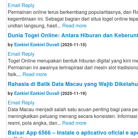
Email Reply
Permainan online terus berkembang popularitasnya, dan Re
kegembiraan ini. Sebagai bagian dari situs togel online t
undian langsung, hasil...
Read more
Dunia Togel Online: Antara Hiburan dan Keberu
by
Ezekiel Ezekiel Duvall
(2025-11-15)
Email Reply
Togel Online merupakan bentuk hiburan digital yang kini m
Permainan ini awalnya terinspirasi dari mesin slot tradisio
fisik....
Read more
Rahasia di Balik Data Macau yang Wajib Diketahu
by
Ezekiel Ezekiel Duvall
(2025-11-19)
Email Reply
Data Macau menjadi salah satu acuan penting bagi para pem
meningkatkan peluang menang secara konsisten. Informasi i
resmi, pola angka, dan...
Read more
Baixar App 6566 – Instale o aplicativo oficial e 