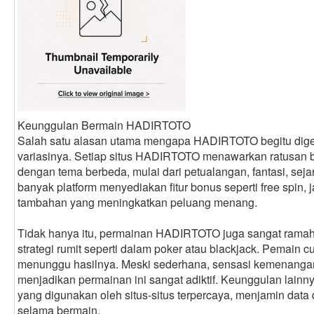
Keunggulan Bermain HADIRTOTO
Salah satu alasan utama mengapa HADIRTOTO begitu digema
variasinya. Setiap situs HADIRTOTO menawarkan ratusan b
dengan tema berbeda, mulai dari petualangan, fantasi, seja
banyak platform menyediakan fitur bonus seperti free spin, j
tambahan yang meningkatkan peluang menang.
Tidak hanya itu, permainan HADIRTOTO juga sangat ramah 
strategi rumit seperti dalam poker atau blackjack. Pemain 
menunggu hasilnya. Meski sederhana, sensasi kemenanga
menjadikan permainan ini sangat adiktif. Keunggulan lai
yang digunakan oleh situs-situs terpercaya, menjamin data
selama bermain.