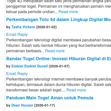
Togel 4D merupakan salah satu jenis permainan angka yan
penggemar togel. Permainan ini mengharuskan pemain men
keluar pada periode undian...
Read more
Perkembangan Toto 4d dalam Lingkup Digital Mo
by
Tasha Vickers
(2026-01-02)
Email Reply
Perkembangan teknologi digital membawa perubahan besa
hiburan. Salah satu bentuk hiburan yang ikut bertransforma
permainan berbasis...
Read more
Bandar Togel Online: Inovasi Hiburan Digital di E
by
Ezekiel Ezekiel Duvall
(2026-01-07)
Email Reply
Perkembangan teknologi internet membawa banyak peruba
kehidupan, termasuk dalam dunia hiburan digital. Salah s
transformasi besar adalah togel....
Read more
Panduan Main Togel Aman untuk Pemula
by
Dean Houser
(2026-01-17)