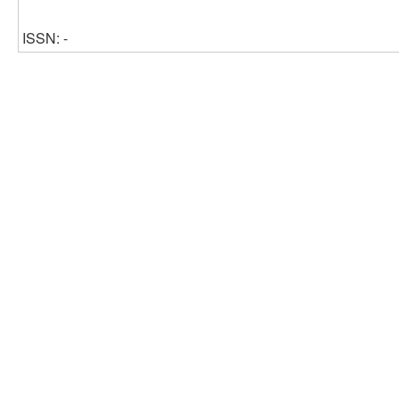
ISSN: -