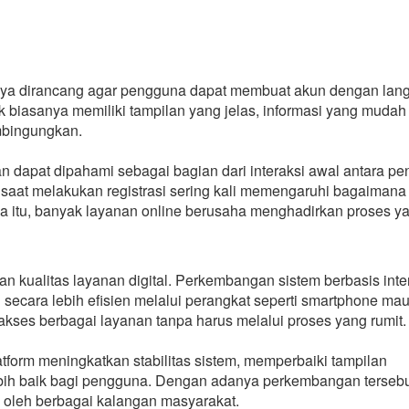
mnya dirancang agar pengguna dapat membuat akun dengan lan
k biasanya memiliki tampilan yang jelas, informasi yang mudah
mbingungkan.
an dapat dipahami sebagai bagian dari interaksi awal antara p
saat melakukan registrasi sering kali memengaruhi bagaimana
na itu, banyak layanan online berusaha menghadirkan proses y
n kualitas layanan digital. Perkembangan sistem berbasis inte
ecara lebih efisien melalui perangkat seperti smartphone ma
ses berbagai layanan tanpa harus melalui proses yang rumit.
orm meningkatkan stabilitas sistem, memperbaiki tampilan
ih baik bagi pengguna. Dengan adanya perkembangan tersebu
n oleh berbagai kalangan masyarakat.