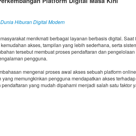
erkembangan Platform Digital Masa Kini
 Dunia Hiburan Digital Modern
masyarakat menikmati berbagai layanan berbasis digital. Saat i
kemudahan akses, tampilan yang lebih sederhana, serta siste
rubahan tersebut membuat proses pendaftaran dan pengelolaan
 pengalaman pengguna.
pembahasan mengenai proses awal akses sebuah platform onlin
kah yang memungkinkan pengguna mendapatkan akses terhadap f
em pendaftaran yang mudah dipahami menjadi salah satu faktor 