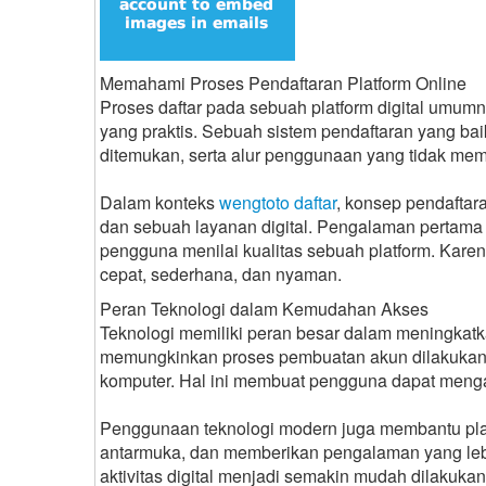
Memahami Proses Pendaftaran Platform Online
Proses daftar pada sebuah platform digital umu
yang praktis. Sebuah sistem pendaftaran yang bai
ditemukan, serta alur penggunaan yang tidak me
Dalam konteks
wengtoto daftar
, konsep pendaftar
dan sebuah layanan digital. Pengalaman pertama 
pengguna menilai kualitas sebuah platform. Kare
cepat, sederhana, dan nyaman.
Peran Teknologi dalam Kemudahan Akses
Teknologi memiliki peran besar dalam meningkatka
memungkinkan proses pembuatan akun dilakukan s
komputer. Hal ini membuat pengguna dapat mengak
Penggunaan teknologi modern juga membantu platf
antarmuka, dan memberikan pengalaman yang leb
aktivitas digital menjadi semakin mudah dilakuka