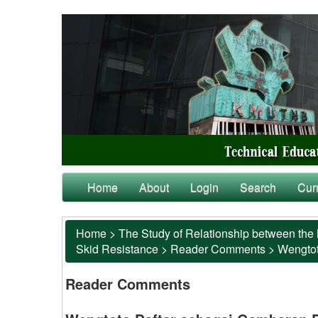
Home
About
Login
Search
Cur
Home
>
The Study of Relationship between the 
Skid Resistance
>
Reader Comments
>
Wengtot
Reader Comments