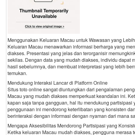
Menggunakan Keluaran Macau untuk Wawasan yang Lebih
Keluaran Macau menawarkan informasi berharga yang menj
diakses. Presentasi yang jelas dan terorganisir memungk
sekilas. Dengan data yang mudah diakses, individu dapa
hasil sebelumnya, dan membuat interpretasi yang lebih b
temukan.
Mendukung Interaksi Lancar di Platform Online
Situs toto online sangat diuntungkan dari pengalaman pen
Macau yang mudah diakses memperkuat keandalan ini. Keti
kapan saja tanpa gangguan, hal itu mendukung partisipasi
penggunaan ini mendorong keterlibatan yang konsisten d
berinteraksi dengan informasi dengan nyaman dari mana sa
Mengapa Aksesibilitas Mendorong Partisipasi yang Konsis
Ketika keluaran Macau mudah diakses, pengguna merasa t