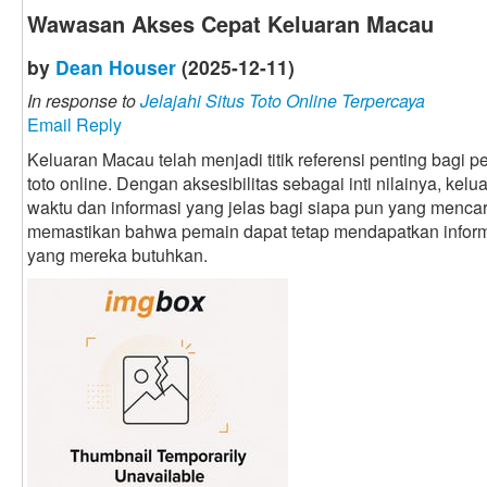
Wawasan Akses Cepat Keluaran Macau
by
Dean Houser
(2025-12-11)
In response to
Jelajahi Situs Toto Online Terpercaya
Email Reply
Keluaran Macau telah menjadi titik referensi penting bagi
toto online. Dengan aksesibilitas sebagai inti nilainya, ke
waktu dan informasi yang jelas bagi siapa pun yang mencari
memastikan bahwa pemain dapat tetap mendapatkan inform
yang mereka butuhkan.