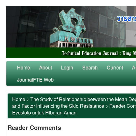
Home
About
Login
Search
Current
A
JournalFTE Web
Home
>
The Study of Relationship between the Mean Dep
and Factor Influencing the Skid Resistance
>
Reader Co
Evostoto untuk Hiburan Aman
Reader Comments