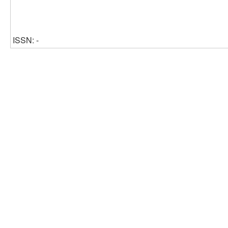
ISSN: -