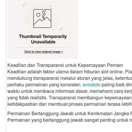
Keadilan dan Transparansi untuk Kepercayaan Pemain
Keadilan adalah faktor utama dalam hiburan slot online. Pl
mendukung transparansi melalui aturan yang jelas, ketent
perilaku permainan yang konsisten.
evostoto
paling baik di
waktu untuk membaca informasi dasar, memahami cara kerja
yang tidak realistis. Transparansi membangun kepercayaa
ketidakpastian dan membuat proses permainan terasa lebih j
Permainan Bertanggung Jawab untuk Kenikmatan Jangka 
Permainan yang bertanggung jawab sangat penting untuk