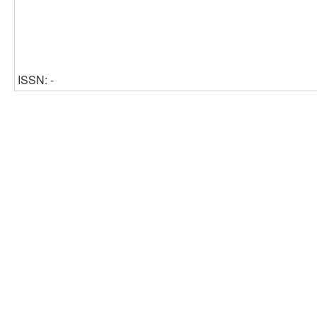
ISSN: -