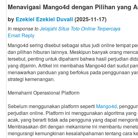
Menavigasi Mango4d dengan Pilihan yang A
by
Ezekiel Ezekiel Duvall
(2025-11-17)
In response to
Jelajahi Situs Toto Online Terpercaya
Email Reply
Mango4d sering disebut sebagai situs judi online tempat p
dan pilihan hiburan lainnya. Meskipun banyak orang mencar
tersebut, penting untuk dipahami bahwa hasil perjudian d
yang dijamin. Artikel ini membahas Mango4d dari sudut p
menawarkan panduan yang berfokus pada penggunaan yang 
strategi kemenangan.
Memahami Operasional Platform
Sebelum menggunakan platform seperti
Mango4d
, penggu
perjudian online. Platform ini menggunakan algoritma yang
acak, yang berarti tidak ada pengguna yang dapat mengontr
Membiasakan diri dengan mekanisme ini membantu menetap
mengurangi kemungkinan kesalahpahaman tentang cara ker