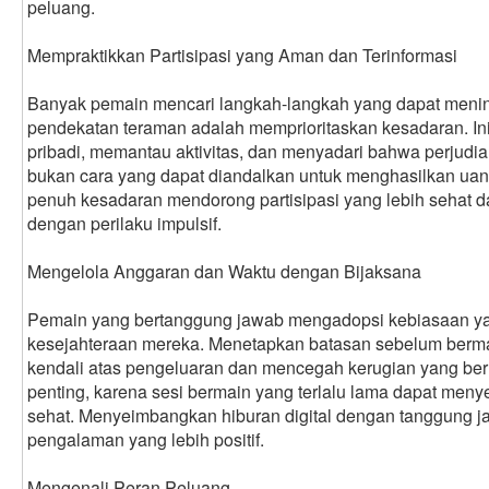
peluang.
Mempraktikkan Partisipasi yang Aman dan Terinformasi
Banyak pemain mencari langkah-langkah yang dapat menin
pendekatan teraman adalah memprioritaskan kesadaran. I
pribadi, memantau aktivitas, dan menyadari bahwa perjudi
bukan cara yang dapat diandalkan untuk menghasilkan ua
penuh kesadaran mendorong partisipasi yang lebih sehat da
dengan perilaku impulsif.
Mengelola Anggaran dan Waktu dengan Bijaksana
Pemain yang bertanggung jawab mengadopsi kebiasaan y
kesejahteraan mereka. Menetapkan batasan sebelum ber
kendali atas pengeluaran dan mencegah kerugian yang be
penting, karena sesi bermain yang terlalu lama dapat menye
sehat. Menyeimbangkan hiburan digital dengan tanggung 
pengalaman yang lebih positif.
Mengenali Peran Peluang